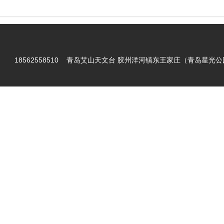
18562558510
青岛艾山天文台 胶州洋河镇东王家庄（青岛星光