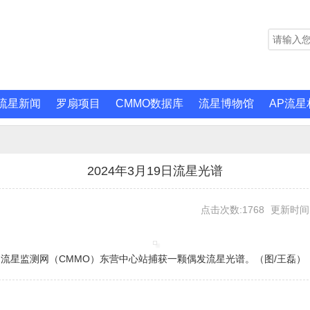
流星新闻
罗扇项目
CMMO数据库
流星博物馆
AP流星
2024年3月19日流星光谱
点击次数:1768
更新时间:2
台全国流星监测网（CMMO）东营中心站捕获一颗偶发流星光谱。（图/王磊）