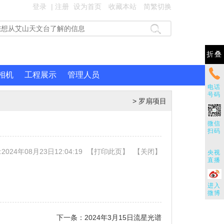
登录
|
注册
设为首页
收藏本站
简繁切换
折叠
相机
工程展示
管理人员
电话
号码
>
罗扇项目
微信
扫码
024年08月23日12:04:19
【
打印此页
】
【
关闭
】
央视
直播
进入
微博
下一条：
2024年3月15日流星光谱